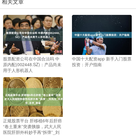
相关文章
股票配资公司在中国合法吗 中
中国十大配资app 新手入门股票
原内配(002448.SZ)：产品尚未
投资：开户指南
用于人形机器人
正规股票平台 肝移植6年后肝癌
“卷土重来”突袭胰腺，武大人民
医院肝胆外科妙手再“拆弹”_刘