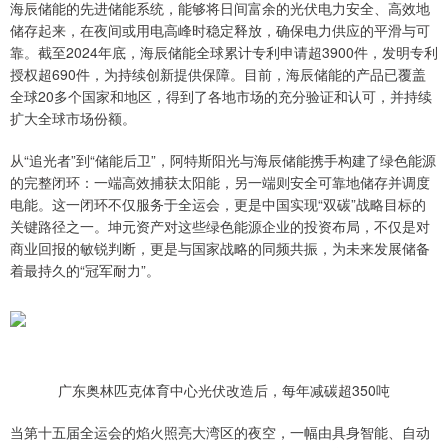
海辰储能的先进储能系统，能够将日间富余的光伏电力安全、高效地
储存起来，在夜间或用电高峰时稳定释放，确保电力供应的平滑与可
靠。截至2024年底，海辰储能全球累计专利申请超3900件，发明专利
授权超690件，为持续创新提供保障。目前，海辰储能的产品已覆盖
全球20多个国家和地区，得到了各地市场的充分验证和认可，并持续
扩大全球市场份额。
从“追光者”到“储能后卫”，阿特斯阳光与海辰储能携手构建了绿色能源
的完整闭环：一端高效捕获太阳能，另一端则安全可靠地储存并调度
电能。这一闭环不仅服务于全运会，更是中国实现“双碳”战略目标的
关键路径之一。坤元资产对这些绿色能源企业的投资布局，不仅是对
商业回报的敏锐判断，更是与国家战略的同频共振，为未来发展储备
着最持久的“冠军耐力”。
广东奥林匹克体育中心光伏改造后，每年减碳超350吨
当第十五届全运会的焰火照亮大湾区的夜空，一幅由具身智能、自动