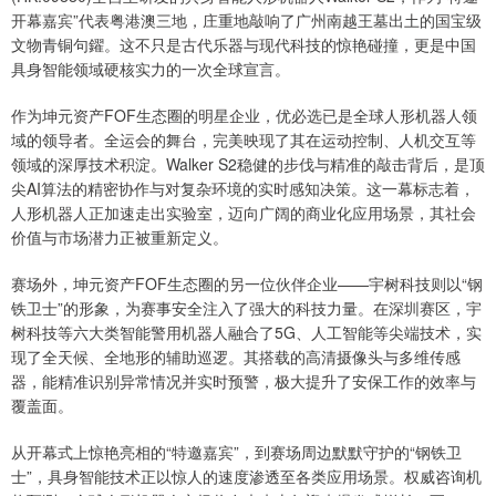
开幕嘉宾”代表粤港澳三地，庄重地敲响了广州南越王墓出土的国宝级
文物青铜句鑃。这不只是古代乐器与现代科技的惊艳碰撞，更是中国
具身智能领域硬核实力的一次全球宣言。
作为坤元资产FOF生态圈的明星企业，优必选已是全球人形机器人领
域的领导者。全运会的舞台，完美映现了其在运动控制、人机交互等
领域的深厚技术积淀。Walker S2稳健的步伐与精准的敲击背后，是顶
尖AI算法的精密协作与对复杂环境的实时感知决策。这一幕标志着，
人形机器人正加速走出实验室，迈向广阔的商业化应用场景，其社会
价值与市场潜力正被重新定义。
赛场外，坤元资产FOF生态圈的另一位伙伴企业——宇树科技则以“钢
铁卫士”的形象，为赛事安全注入了强大的科技力量。在深圳赛区，宇
树科技等六大类智能警用机器人融合了5G、人工智能等尖端技术，实
现了全天候、全地形的辅助巡逻。其搭载的高清摄像头与多维传感
器，能精准识别异常情况并实时预警，极大提升了安保工作的效率与
覆盖面。
从开幕式上惊艳亮相的“特邀嘉宾”，到赛场周边默默守护的“钢铁卫
士”，具身智能技术正以惊人的速度渗透至各类应用场景。权威咨询机