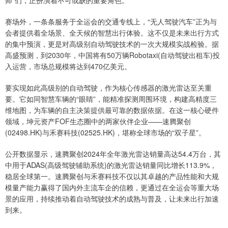
师”们，正扮演着不可或缺的重要角色。
赛场外，一条条服务于全运会的交通专线上，“无人驾驶汽车”正为与
会者提供着全场景、全天候的智慧出行体验。这不仅是未来出行方式
的集中预演，更是对高级别自动驾驶技术的一次大规模实战检验。据
高盛预测，到2030年，中国将有50万辆Robotaxi(自动驾驶出租车)投
入运营，市场总规模将达到470亿美元。
要实现如此高级别的自动驾驶，作为核心传感器的激光雷达至关重
要。它如同智慧车辆的“眼睛”，能精准探测周围环境，构建高精度三
维地图，为车辆的自主决策提供最可靠的数据依据。在这一核心硬件
领域，坤元资产FOF生态圈中的两家伙伴企业——速腾聚创
(02498.HK)与禾赛科技(02525.HK)，堪称全球市场的“双子星”。
公开数据显示，速腾聚创2024年全年激光雷达销量高达54.4万台，其
中用于ADAS(高级驾驶辅助系统)的激光雷达销量同比增长113.9%，
稳居全球第一。速腾聚创与禾赛科技不仅以其卓越的产品性能和大规
模量产能力赢得了国内外主流车企的信赖，更通过在全运会等重大场
景的应用，持续推动着自动驾驶技术的成熟与普及，让未来出行加速
到来。