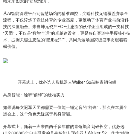
幅未来图景的“超级预演”。
从AI智能管理平台到智慧场馆的精准调控，尖端科技无缝覆盖赛事全
流程，不仅淬炼了竞技体育的专业高度，更擎动了体育产业与前沿科
技的深度融合。来自坤元资产FOF生态圈的伙伴企业组成的一支科技
“天团”，不仅是“数智全运”的卓越建设者，更是各自赛道中手握核心技
术、占据关键生态位的“隐形冠军”，共同为这场国家级盛事贡献着磅
礴价值。
开幕式上，优必选人形机器人Walker S2敲响青铜句鑃
具身智能：诠释“前锋”的硬核实力
如果说每支冠军天团都需要一位能一锤定音的“前锋”，那么在本届全
运会上，这个角色无疑属于具身智能。
开幕式上，随着一声来自两千多年前的青铜颤音划破长空，优必选
(HK:09880)全自主研发的具身智能人形机器人Walker S2，作为“特邀