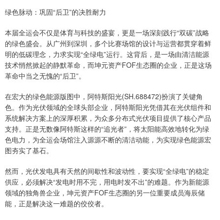
绿色脉动：巩固“后卫”的决胜耐力
本届全运会不仅是体育与科技的盛宴，更是一场深刻践行“双碳”战略
的绿色盛会。从广州到深圳，多个比赛场馆的设计与运营都贯穿着鲜
明的低碳理念，力求实现“全绿电”运行。这背后，是一场由清洁能源
技术悄然掀起的静默革命，而坤元资产FOF生态圈的企业，正是这场
革命中当之无愧的“后卫”。
在宏大的绿色能源版图中，阿特斯阳光(SH.688472)扮演了关键角
色。作为光伏领域的全球头部企业，阿特斯阳光凭借其在光伏组件和
系统解决方案上的深厚积累，为众多分布式光伏项目提供了核心产品
支持。正是无数像阿特斯这样的“追光者”，将太阳能高效地转化为绿
色电力，为全运会场馆注入源源不断的清洁动能，为实现绿色能源宏
图夯实了基石。
然而，光伏发电具有天然的间歇性和波动性，要实现“全绿电”的稳定
供应，必须解决“发电时用不完，用电时发不出”的难题。作为新能源
领域的独角兽企业，坤元资产FOF生态圈的另一位重要成员海辰储
能，正是解决这一难题的佼佼者。