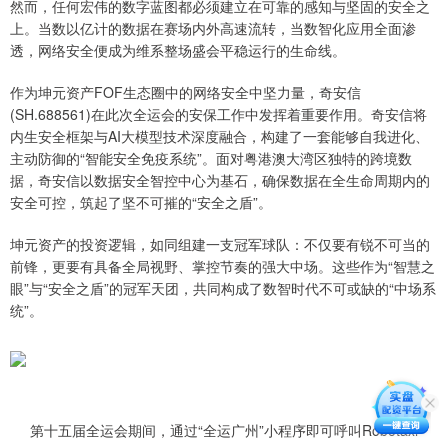
然而，任何宏伟的数字蓝图都必须建立在可靠的感知与坚固的安全之
上。当数以亿计的数据在赛场内外高速流转，当数智化应用全面渗
透，网络安全便成为维系整场盛会平稳运行的生命线。
作为坤元资产FOF生态圈中的网络安全中坚力量，奇安信
(SH.688561)在此次全运会的安保工作中发挥着重要作用。奇安信将
内生安全框架与AI大模型技术深度融合，构建了一套能够自我进化、
主动防御的“智能安全免疫系统”。面对粤港澳大湾区独特的跨境数
据，奇安信以数据安全智控中心为基石，确保数据在全生命周期内的
安全可控，筑起了坚不可摧的“安全之盾”。
坤元资产的投资逻辑，如同组建一支冠军球队：不仅要有锐不可当的
前锋，更要有具备全局视野、掌控节奏的强大中场。这些作为“智慧之
眼”与“安全之盾”的冠军天团，共同构成了数智时代不可或缺的“中场系
统”。
第十五届全运会期间，通过“全运广州”小程序即可呼叫Robotaxi