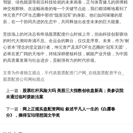
驾驶、绿色能源等前沿科技绘就的未来画卷，正与体育健儿的拼搏精
神交相辉映。在这幅画卷的每一个关键节点处，我们都清晰地看到了
坤元资产FOF生态圈中那些“隐形冠军”的身影。他们如同璀璨的星
辰，在一个协同共进的生态中，共同释放出改变未来的巨大能量。
竞技场上的对决总有终场股票配债什么时候上市，但由科技创新驱动
的时代大潮却奔涌不息。全运会的舞台，仅仅是序章。未来，作为“耐
心资本”理念的坚定践行者，坤元资产及其FOF生态圈的“冠军天团”，
必将在更广阔的天地中，持续深耕硬核科技，赋能产业升级，为中国
的高质量发展与社会进步，贡献强有力的时代价值。
文章为作者独立观点，不代表股票配资门户网_在线股票配资平台_
股票配资公司网站观点
上一篇：
股票杠杆风险大吗 美股三大指数创收盘新高；美参议院
未通过临时拨款法案
下一篇：
网上正规实盘配资网站 叙述平凡人一生的《白露春
分》，摘得宝珀理想国文学奖