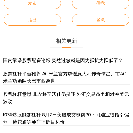
发布
儒竞
推出
紧急
相关更新
国内靠谱股票配资论坛 突然过敏就是因为抵抗力降低了？
股票杠杆平台推荐 AC米兰官方辟谣意大利传奇球星、前AC
米兰功勋队长巴雷西离世
股票杠杆意思 非农将至沃什仍是迷 外汇交易员争相对冲美元
波动
咋样炒股能加杠杆 8月7日美股成交额前20：闪迪业绩指引偏
弱，遭花旗等券商下调目标价