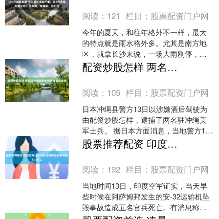
阅读：
121
栏目：
股票配资门户网
今年的夏天，和往年格外不一样，最大
的特点就是雨水格外多。尤其是南方地
区，就拿长沙来说，一场大雨刚停，地
面还没彻底干透、天空还没晴透两天100
配资炒股怎样 两名驻冲绳美军士兵涉嫌酒驾被捕
元股票配资，新一轮降....
阅读：
105
栏目：
股票配资门户网
日本冲绳县警方13日以涉嫌酒后驾驶为
由配资炒股怎样，逮捕了两名驻冲绳美
军士兵。 据日本方面消息，当地警方13
日凌晨在巡逻过程中发现两起涉嫌酒后
股票推荐配资 印度空军证实当日运输机坠毁事故致5人死亡
驾驶的案件。经呼气....
阅读：
192
栏目：
股票配资门户网
当地时间13日，印度空军证实，当天早
些时候在阿萨姆邦发生的安-32运输机坠
毁事故造成五名官兵死亡。有消息称股
票推荐配资股票推荐配资，印度有关方