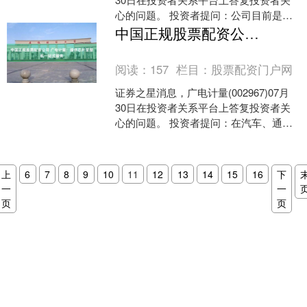
心的问题。 投资者提问：公司目前是否
有充电宝检测业务？ 广电计量回复：您
中国正规股票配资公司 广电计量：提供芯片至整机一站式服务
好，公司....
阅读：
157
栏目：
股票配资门户网
证券之星消息，广电计量(002967)07月
30日在投资者关系平台上答复投资者关
心的问题。 投资者提问：在汽车、通信
领域为华为提供的“一站式”服务具体包含
哪些项....
上
6
7
8
9
10
11
12
13
14
15
16
下
一
一
页
页