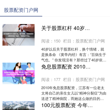
股票配资门户网
关于股票杠杆 40岁以后，换个情绪，就是换条命 《黄帝内经》有言：“百病生于气也。
阅读：
150
栏目：
股票配资门户网
40岁以后关于股票杠杆，换个情绪，就
是换条命 《黄帝内经》有言：“百病生于
气也。” 你发现没有？那些过了40岁依然
精神饱满、身体硬朗的人，未必多有
免息股票配资 2010年，江苏有一位老太太将自己的亲生女儿以“精神分裂症”为由送进
钱、未必多会保....
阅读：
177
栏目：
股票配资门户网
2010年免息股票配资，江苏有一位老太
太将自己的亲生女儿以“精神分裂症”为由
送进了精神病院，而她这么做的目的，
竟是为了霸占女儿手中价值数600万的3
100元股票配资 今年夏天湿毒严重：这3种水果尽量少吃！生寒湿，毁脾胃、伤阳气
套房产所有权....