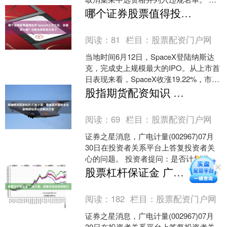
日，山东药监局通告，山东北大高科华
哪个证券股票值得投资 SpaceX上市之后，会砸钱干啥？马斯克演讲全文来了
泰制药有限公司（....
阅读：
81
栏目：
股票配资门户网
当地时间6月12日，SpaceX登陆纳斯达
克，完成史上规模最大的IPO。从上市首
日表现来看，SpaceX收涨19.22%，市值
逾2.1万亿美元，撑起了天价估值哪....
股指期货配资知识 广电计量：覆盖医疗器械全生命周期检测认证解决方案
阅读：
69
栏目：
股票配资门户网
证券之星消息，广电计量(002967)07月
30日在投资者关系平台上答复投资者关
心的问题。 投资者提问：是否计划进入
医疗设备或生物医药检测领域？该市场
股票杠杆保证金 广电计量：具备充电宝检测能力
的准入壁垒....
阅读：
182
栏目：
股票配资门户网
证券之星消息，广电计量(002967)07月
30日在投资者关系平台上答复投资者关