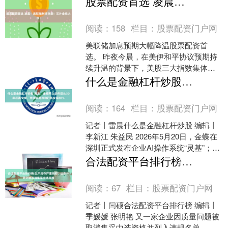
股票配资首选 凌晨！美联储利好突袭！芯片全线大涨！
面已成立调查组对事....
阅读：
158
栏目：
股票配资门户网
美联储加息预期大幅降温股票配资首
选。 昨夜今晨，在美伊和平协议预期持
续升温的背景下，美股三大指数集体拉
升，芯片股全线大涨，费城半导体指数
什么是金融杠杆炒股 用友、金蝶两大软件巨头30年后再交锋，市值较高点均已蒸发超80%
一度涨超2%；Space....
阅读：
164
栏目：
股票配资门户网
记者丨雷晨什么是金融杠杆炒股 编辑丨
李新江 朱益民 2026年5月20日，金蝶在
深圳正式发布企业AI操作系统“灵基”；同
一天，用友“YonClaw”专属邀请码正....
合法配资平台排行榜 生产线存严重缺陷，山东一药企被取消集采中选资格
阅读：
67
栏目：
股票配资门户网
记者丨闫硕合法配资平台排行榜 编辑丨
季媛媛 张明艳 又一家企业因质量问题被
取消集采中选资格并列入违规名单。 近