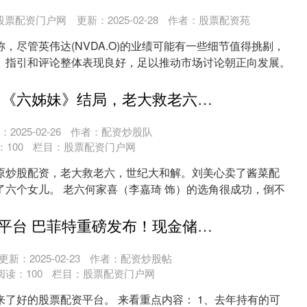
股票配资门户网
更新：2025-02-28
作者：股票配资苑
，尽管英伟达(NVDA.O)的业绩可能有一些细节值得挑剔，
、指引和评论整体表现良好，足以推动市场讨论朝正向发展。
太原炒股配资 《六姊妹》结局，老大救老六，世纪大和解
2025-02-26
作者：配资炒股队
：
100
栏目：
股票配资门户网
原炒股配资，老大救老六，世纪大和解。刘美心卖了酱菜配
了六个女儿。 老六何家喜（李嘉琦 饰）的选角很成功，倒不
....
好的股票配资平台 巴菲特重磅发布！现金储备再创纪录 ，因洛杉矶大火损失13亿美元​！
更新：2025-02-23
作者：配资炒股帖
阅读：
100
栏目：
股票配资门户网
来了好的股票配资平台。 来看重点内容： 1、去年持有的可