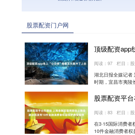
股票配资门户网
阅读：
97
栏目：
股
湖北日报全媒记者 郑
时期，宜昌市夷陵
团点军分....
阅读：
83
栏目：
股
在3·15国际消费
10件金融消费者