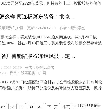
40亿美元降至2720亿美元，但持有的非上市控股股权的价值
有配债的股票怎么样 两连板冀东装备：北京人形机器人产业联盟尚未完成登记
股票配资门户网
更新：2025-02-21
作者：配资学堂
票怎么样，冀东装备(000856)迎来两连板。从1月20日以
过90%。就在2月18日晚间，冀东装备发布股票交易异常波
配资平台排行 瀚川智能陷股权冻结风波，定增“差额补足”条款埋隐患
2025-02-19
作者：涨停风暴者
：
54
栏目：
股票配资门户网
22.SH）2月17日披露配资平台排行，公司控股股东苏州瀚川投
下称“瀚川投资”）所持部分股份及实际控制人蔡昌蔚及一致行
共
41
页
483
条记录
27
28
29
30
31
下一页
末页