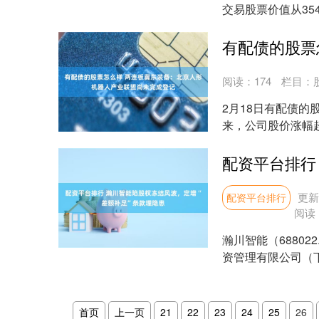
交易股票价值从35
有所增加，并....
阅读：
174
栏目：
2月18日有配债的股
来，公司股价涨幅超
动公告....
更新：
配资平台排行
阅读
瀚川智能（6880
资管理有限公司（
动人股权....
首页
上一页
21
22
23
24
25
26