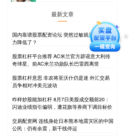
最新文章
国内靠谱股票配资论坛 突然过敏就是因为抵抗
·
力降低了？
股票杠杆平台推荐 AC米兰官方辟谣意大利传
·
奇球星、前AC米兰功勋队长巴雷西离世
股票杠杆意思 非农将至沃什仍是迷 外汇交易
·
员争相对冲美元波动
咋样炒股能加杠杆 8月7日美股成交额前20：
·
闪迪业绩指引偏弱，遭花旗等券商下调目标价
交易配资网 连线身处日本熊本地震灾区的中国
·
公民：仍有余震，新干线停运