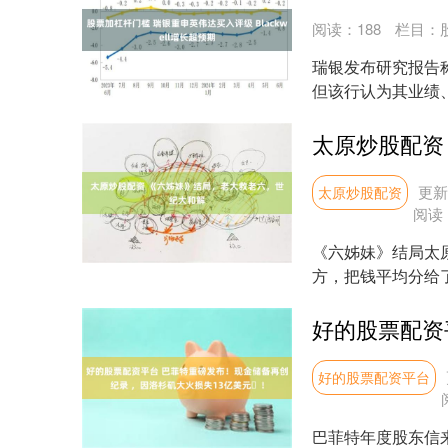
阅读：
188
栏目：
瑞银发布研究报告称
但该行认为其业绩
公司Black....
更新：
太原炒股配资
阅读
《六姊妹》结局太
方，把钱平均分给
是说李嘉琦长得刻薄，
好的股票配资平台
巴菲特年度股东信