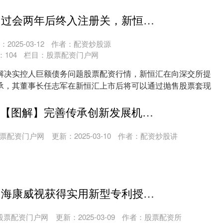
..
股票配资行情 过会两年后终入注册关，新恒汇IPO“胎动”背后：紫光国微前总裁举过亿巨债押宝“曙光”将至， 实控人被疑还未上市便已筹划顶格减持！
2025-03-12
作者：配资炒股源
：
104
栏目：
股票配资门户网
解决实控人巨额债务问题股票配资行情，新恒汇在向深交所提
承，其董事长任志军在新恒汇上市后将可以通过抛售股票套现
....
P2P配资平台 【图解】完善传承创新发展机制 代表委员热议中医药发展
票配资门户网
更新：2025-03-10
作者：配资炒股讲
杠杆炒股开户 海康威视获得实用新型专利授权: “用于进样器的转盘组件和进样器”
股票配资门户网
更新：2025-03-09
作者：股票配资所