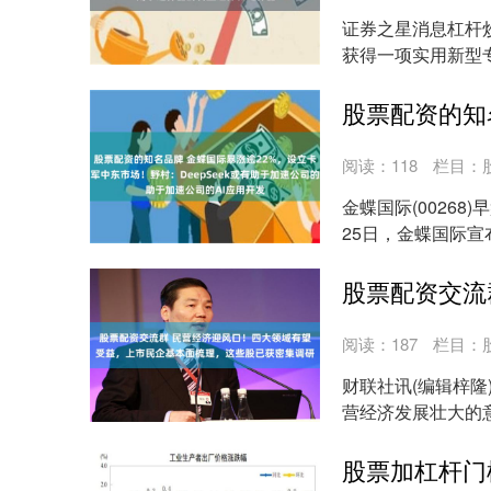
证券之星消息杠杆炒
获得一项实用新型
申请号为CN....
阅读：
118
栏目：
金蝶国际(00268)
25日，金蝶国际宣布
阅读：
187
栏目：
财联社讯(编辑梓
营经济发展壮大的
持政策制度。引导全..