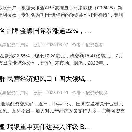
股开户，根据天眼查APP数据显示海康威视（002415）新
专利授权，专利名为“用于进样器的转盘组件和进样器”，专利
股票配资的知名品牌 金蝶国际暴涨逾22%，设立卡塔尔公司进军中东市场！野村：DeepSeek或有助于加速公司的AI应用开发
股票配资门户网
更新：2025-03-07
作者：配资强者
早盘暴涨22.55%，现报17.28港元，成交额18.41亿港元。 2月
成立卡塔尔公司，进军中东市场。据悉，2023年....
股票配资交流群 民营经济迎风口！四大领域有望受益，上市民企基本面梳理，这些股已获密集调研
股票配资门户网
更新：2025-03-03
作者：配资炒股群
隆)股票配资交流群，近日，中共中央、国务院发布关于促进民
意见。意见提出，加大对民营经济政策支持力度，完善融资支
..
股票加杠杆门槛 瑞银重申英伟达买入评级 Blackwell增长超预期