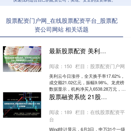
股票配资门户网_在线股票配资平台_股票配
资公司网站 相关话题
最新股票配资 美利云涨停，机构净买入6538.28万元，深股通净买入1.33亿元
阅读：
150
栏目：
股票配资门户网
美利云今日涨停，全天换手率17.62%，
成交额21.02亿元，振幅9.98%。龙虎榜
数据显示，机构净买入6538.28万元，深
股通净买入1.33亿元，营业部席位....
股票融资系统 21股获融资净买入额超2亿元 中微公司居首
阅读：
189
栏目：
在线股票配资平
台
Wind统计显示，6月3日，申万31个一级