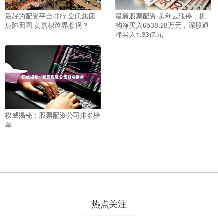
最好的配资平台排行 皇氏集团
最新股票配资 美利云涨停，机
身陷囹圄 黄嘉棣跨界惹祸？
构净买入6538.28万元，深股通
净买入1.33亿元
权威揭秘：股票配资公司排名榜
单
热点关注