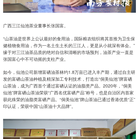
广西三江仙池茶业董事长张国富。
“山茶油是世界上公认最好的食用油，国际粮农组织将其首推为卫生保
健植物食用油，作为一名土生土长的三江人，更是从小就深有体会。”
缘于对三江油茶品质的绝对自信和清晰的市场预判，油茶产业一直是
张国富心中不可动摇的支柱产业。
如今，仙池公司新增富硒油茶林约1.8万亩已进入丰产期，通过自主研
发的富硒山茶油种植及精深加工专利技术，打造出“侗美仙池”牌富硒
山茶油，成为广西首个通过富硒认证的油脂类产品。2020年，“侗美
仙池”牌富硒山茶油荣获“广西名优富硒产品”称号，也是自治区内首家
获此殊荣的油脂类富硒产品。“侗美仙池”牌山茶油已通过香港优质“正”
印认证，荣获中国“山茶油十大品牌”。