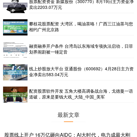
股票配资资金 新媒股份（300770）8月19日主力资金净
卖出2203.07万元
攀枝花股票配资 大湾区，喝油茶咯！广西三江油茶与您
相约广州北京路
融资融券开户条件 台湾岛以东海域专项执法启动，日菲
划界闹剧被一锤定音
线上炒股放大平台 亚通股份（600692）4月28日主力资
金净卖出583.04万元
配资股票软件开发 五角大楼高调备战台海，戈德曼一语
道破，原来是要钱大戏_大陆_中国_美军
最新文章
股票线上开户 16万亿砸向AIDC：AI大时代，电力成最大刚