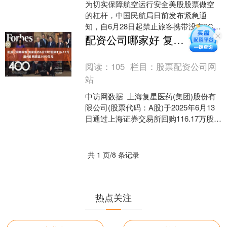
为切实保障航空运行安全美股股票做空
的杠杆，中国民航局日前发布紧急通
知，自6月28日起禁止旅客携带没有3C标
识、3C标识不清晰、被召回型号或批次
配资公司哪家好 复星医药6月13日回购116.17万股A股 耗资近3000万元
的充电宝乘坐境内航....
阅读：
105
栏目：
股票配资公司网
站
中访网数据 上海复星医药(集团)股份有
限公司(股票代码：A股)于2025年6月13
日通过上海证券交易所回购116.17万股A
股股份，回购价格区间为每股25.6....
共 1 页/8 条记录
热点关注