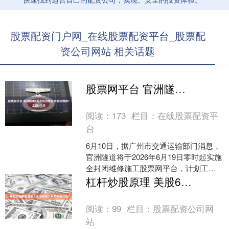
股票配资门户网_在线股票配资平台_股票配
资公司网站 相关话题
股票网平台 官洲隧道6月19日0时起全封闭维修！工期4个月
阅读：
173
栏目：
在线股票配资平
台
6月10日，据广州市交通运输部门消息，
官洲隧道将于2026年6月19日零时起实施
全封闭维修施工股票网平台，计划工期
约4个月。届时将全封闭官洲隧道主线及
杠杆炒股原理 美股6月19日因六月节休市一日
其出入口匝....
阅读：
99
栏目：
股票配资公司网
站