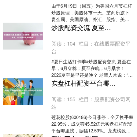
由于6月19日（周五）为美国六月节杠杆
炒股原理，美股休市一天。芝商所旗下
贵金属、美国原油、外汇、股指、美债
期货合约交易提前于北京时间20日01：
炒股配资交流 夏至在早，6月穿棉，夏至在晚，6月桑拿，2026夏至是早还是晚？
00结束。洲际交....
阅读：
104
栏目：
在线股票配资平
台
#夏日生活打卡季#​炒股配资交流 夏至在
早，6月穿棉；夏至在晚，6月桑拿！
2026夏至是早还是晚？ 老辈人常说：“夏
至在早，6月穿棉；夏至在晚，6月桑
实盘杠杆配资平台哪里找 莲花控股6月9日龙虎榜数据
拿”。这话....
阅读：
155
栏目：
股票配资公司网
站
莲花控股(600186)今日涨停，全天换手率
22.95%，成交额45.52亿元实盘杠杆配资
平台哪里找，振幅12.59%。龙虎榜数据