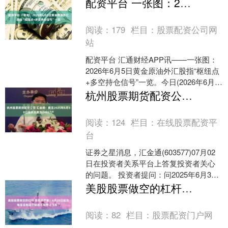
显示，沪股通净买入7976.0....
配资平台 一张图：2026年6月5日黄金原油外汇股指“枢纽点+多空持仓信号”一览
阅读：
179
栏目：
股票配资公司网
站
配资平台 汇通财经APP讯——一张图：
2026年6月5日黄金原油外汇股指“枢纽点
+多空持仓信号”一览。今日(2026年6月5
日周五)最新出炉的数据显示，截止刚
杭州股票期货配资公司 汇金通：截至2025年6月30日股东总数为24857户
刚....
阅读：
124
栏目：
在线股票配资平
台
证券之星消息，汇金通(603577)07月02
日在投资者关系平台上答复投资者关心
的问题。 投资者提问：问2025年6月30
日公司股东人数是多少？ 汇金通回复：
美股股票做空的杠杆 各机场严查！6月28日起充电宝没有这个标志不能带上飞机了
感....
阅读：
82
栏目：
股票配资门户网