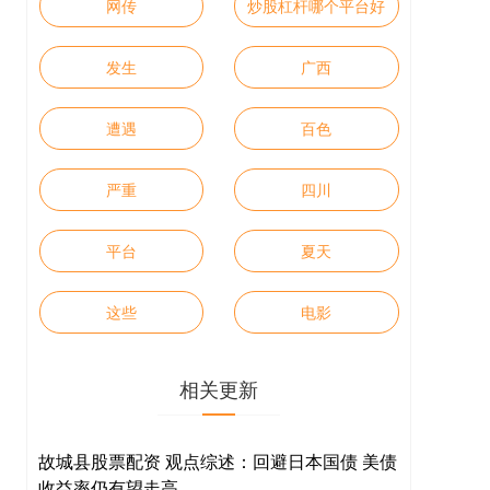
网传
炒股杠杆哪个平台好
发生
广西
遭遇
百色
严重
四川
平台
夏天
这些
电影
相关更新
故城县股票配资 观点综述：回避日本国债 美债
收益率仍有望走高