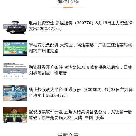
股票配资资金 新媒股份（300770）8月19日主力资金净
卖出2203.07万元
攀枝花股票配资 大湾区，喝油茶咯！广西三江油茶与您
相约广州北京路
融资融券开户条件 台湾岛以东海域专项执法启动，日菲
划界闹剧被一锤定音
线上炒股放大平台 亚通股份（600692）4月28日主力资
金净卖出583.04万元
配资股票软件开发 五角大楼高调备战台海，戈德曼一语
道破，原来是要钱大戏_大陆_中国_美军
最新文章