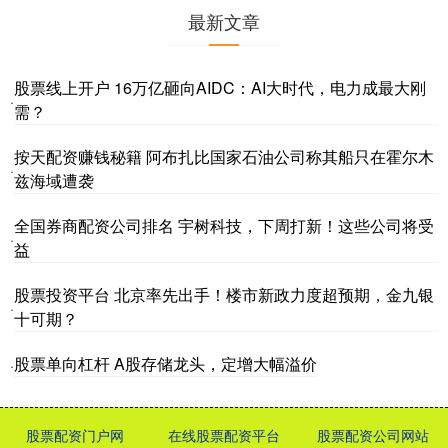
最新文章
股票线上开户 16万亿砸向AIDC：AI大时代，电力成最大刚
·
需？
按天配资赚钱秘籍 阿布扎比国家石油公司称其船只在霍尔木
·
兹海域遭袭
全国券商配资公司排名 宇树科技，下周打新！这些公司将受
·
益
股票投资平台 北京率先出手！楼市新政力度超预期，金九银
·
十可期？
股票单向杠杆 A股存储龙头，定增大幅溢价
·
股票配资门户网
在线股票配资平台
股票配资公司网站